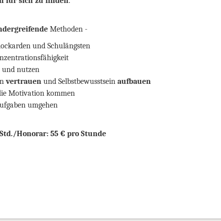
 für sich zu finden
.
ndergreifende
Methoden -
ockarden und Schulängsten
nzentrationsfähigkeit
und nutzen
en
vertrauen
und Selbstbewusstsein
aufbauen
die Motivation kommen
ufgaben umgehen
 Std./Honorar: 55 € pro Stunde