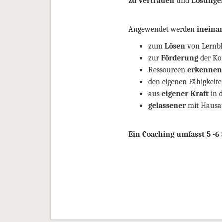
zu vertrauen
und
Lösungen
Angewendet werden
ineina
zum
Lösen
von Lernbl
zur
Förderung
der Ko
Ressourcen
erkennen
den eigenen Fähigkeit
aus
eigener Kraft
in 
gelassener
mit Hausa
Ein Coaching umfasst 5 -6